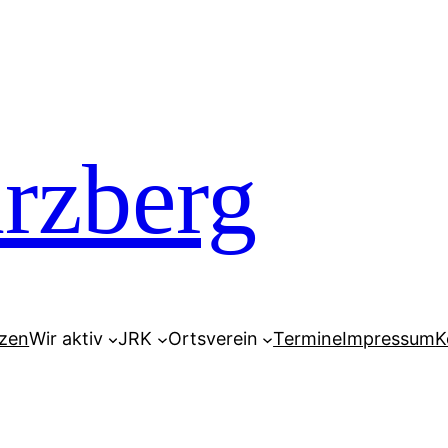
zberg
tzen
Wir aktiv
JRK
Ortsverein
Termine
Impressum
K